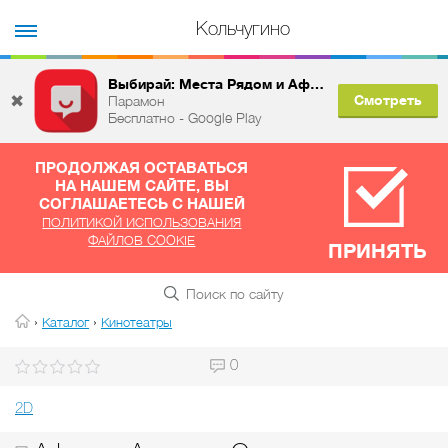
Кольчугино
Выбирай: Места Рядом и Афиша
✖
Смотреть
Парамон
Бесплатно - Google Play
ПРОДОЛЖАЯ ОСТАВАТЬСЯ
НА НАШЕМ САЙТЕ, ВЫ
СОГЛАШАЕТЕСЬ С НАШЕЙ
ПОЛИТИКОЙ ИСПОЛЬЗОВАНИЯ
ФАЙЛОВ COOKIE
ПРИНЯТЬ
›
›
Каталог
Кинотеатры
0
2D