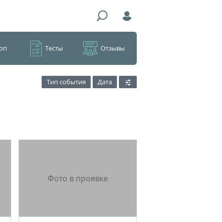
оп
Тесты
Отзывы
Тип события
Дата