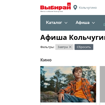
Кольчугино
Места и события Кольчугина
Каталог
Афиша
Афиша Кольчугин
Фильтры:
Завтра
Сбросить
×
Кино