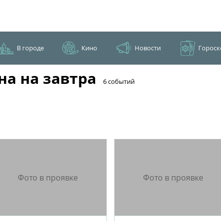
В городе
Кино
Новости
Гороск
а на завтра
​6 событий