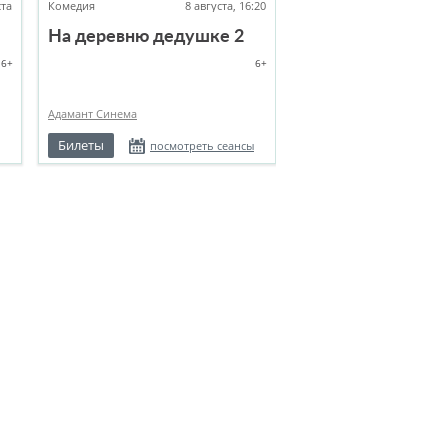
ста
Комедия
8 августа, 16:20
На деревню дедушке 2
6+
6+
Адамант Синема
Билеты
посмотреть сеансы