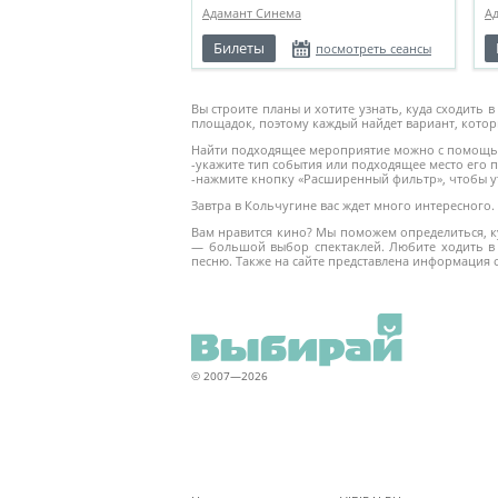
Адамант Синема
А
Билеты
посмотреть сеансы
Вы строите планы и хотите узнать, куда сходить
площадок, поэтому каждый найдет вариант, кото
Найти подходящее мероприятие можно с помощью
-укажите тип события или подходящее место его 
-нажмите кнопку «Расширенный фильтр», чтобы ут
Завтра в Кольчугине вас ждет много интересного.
Вам нравится кино? Мы поможем определиться, ку
— большой выбор спектаклей. Любите ходить в 
песню. Также на сайте представлена информация 
© 2007—2026