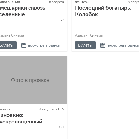
риключения
8 августа
Фэнтези
8 авгу
мешарики сквозь
Последний богатырь.
селенные
Колобок
6+
дамант Синема
Адамант Синема
Билеты
Билеты
посмотреть сеансы
посмотреть сеансы
энтези
8 августа, 21:15
иноккио:
аскрепощённый
18+