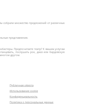
. Мы собрали множество предложений от различных
альные представления.
окбастеры. Предпочитаете театр? К вашим услугам
танцевать, послушать рок, джаз или бардовскую
-многом другом.
Публичная оферта
Использование cookie
Конфиденциальность
Политика о персональных данных