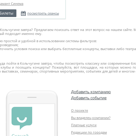
дамант Синема
Билеты
посмотреть сеансы
 в Кольчугине завтра? Предлагаем поискать ответ на этот вопрос на нашем сайте
рый подходит именно ему.
 простой и удобной в использовании системы фильтров:
проведения;
очнить условия поиска или выбрать бесплатные концерты, выставки либо театр
да пойти в Кольчугине завтра, чтобы посмотреть классику или современные бл
клубы и посещать концерты? Пожалуйста, вот площадки, на которых можно по
о выставках, семинарах, спортивных мероприятиях, событиях для детей и многом
Добавить компанию
Добавить событие
О проекте
Вы владелец компании?
Платные услуги
Редакции по городам
Скачай