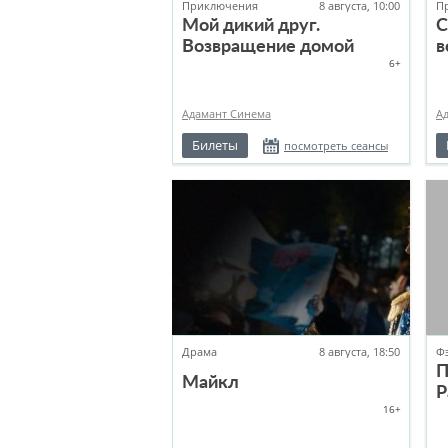
Приключения
8 августа, 10:00
П
Мой дикий друг.
С
Возвращение домой
в
6+
Адамант Синема
А
Билеты
посмотреть сеансы
Драма
8 августа, 18:50
Ф
П
Майкл
Р
16+